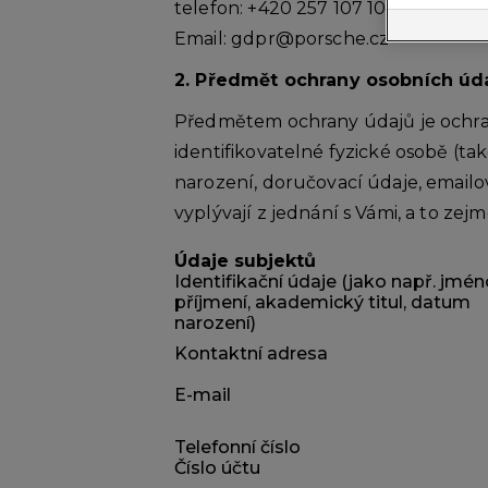
telefon: +420 257 107 107
Email: gdpr@porsche.cz
2. Předmět ochrany osobních úd
Předmětem ochrany údajů je ochra
identifikovatelné fyzické osobě (ta
narození, doručovací údaje, emailov
vyplývají z jednání s Vámi, a to zej
Údaje subjektů
Identifikační údaje (jako např. jmén
příjmení, akademický titul, datum
narození)
Kontaktní adresa
E-mail
Telefonní číslo
Číslo účtu