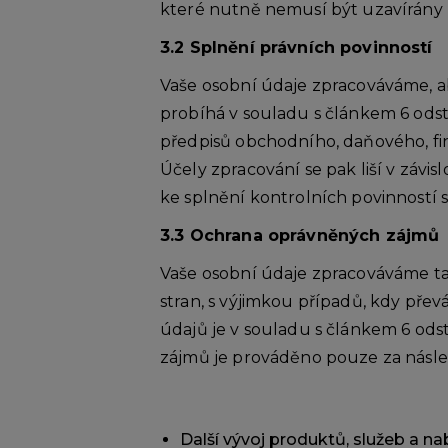
které nutně nemusí být uzavírány
3.2 Splnění právních povinností
Vaše osobní údaje zpracováváme, ab
probíhá v souladu s článkem 6 ods
předpisů obchodního, daňového, fin
Účely zpracování se pak liší v závi
ke splnění kontrolních povinností s
3.3 Ochrana oprávněných zájmů
Vaše osobní údaje zpracováváme ta
stran, s výjimkou případů, kdy pře
údajů je v souladu s článkem 6 od
zájmů je prováděno pouze za násle
Další vývoj produktů, služeb a na