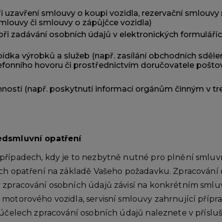
ři uzavření smlouvy o koupi vozidla, rezervační smlouv
 smlouvy či smlouvy o zápůjčce vozidla)
 při zadávání osobních údajů v elektronických formulář
bídka výrobků a služeb (např. zasílání obchodních sděle
efonního hovoru či prostřednictvím doručovatele poštov
ností (např. poskytnutí informací orgánům činným v tr
ředsmluvní opatření
případech, kdy je to nezbytně nutné pro plnění smluv
ích opatření na základě Vašeho požadavku. Zpracování 
 zpracování osobních údajů závisí na konkrétním smluv
motorového vozidla, servisní smlouvy zahrnující přípr
o účelech zpracování osobních údajů naleznete v přís