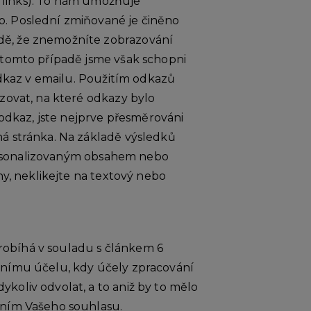
gh links). To nám umožňuje
o. Poslední zmiňované je činěno
dě, že znemožníte zobrazování
v tomto případě jsme však schopni
odkaz v emailu. Použitím odkazů
zovat, na které odkazy bylo
 odkaz, jste nejprve přesměrováni
á stránka. Na základě výsledků
 personalizovaným obsahem nebo
ny, neklikejte na textový nebo
robíhá v souladu s článkem 6
tnímu účelu, kdy účely zpracování
koliv odvolat, a to aniž by to mělo
áním Vašeho souhlasu.