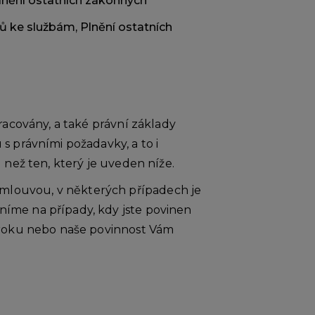
Plnění ostatních zákonných
ů ke službám, Plnění ostatních
racovány, a také právní základy
 právními požadavky, a to i
 než ten, který je uveden níže.
mlouvou, v některých případech je
íme na případy, kdy jste povinen
ároku nebo naše povinnost Vám