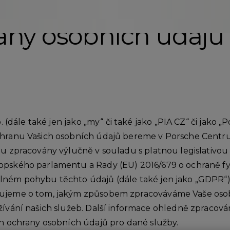
any osobních údajů
.
. (dále také jen jako „my“ či také jako „PIA CZ“ či jako 
hranu Vašich osobních údajů bereme v Porsche Centru v
ou zpracovány výlučně v souladu s platnou legislativo
pského parlamentu a Rady (EU) 2016/679 o ochraně fyzi
lném pohybu těchto údajů (dále také jen jako „GDPR“)
mujeme o tom, jakým způsobem zpracováváme Vaše osobn
žívání našich služeb. Další informace ohledně zpracov
ch ochrany osobních údajů pro dané služby.