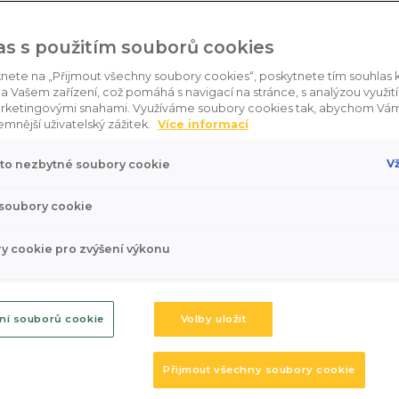
anu osobních údajů
as s použitím souborů cookies
any osobních údajů či jiných zvláštních zásadách ochr
knete na „Přijmout všechny soubory cookies“, poskytnete tím souhlas k
správcem osobních údajů odpovídajícím za zpracování úd
a Vašem zařízení, což pomáhá s navigací na stránce, s analýzou využití 
rketingovými snahami. Využíváme soubory cookies tak, abychom Vám
emnější uživatelský zážitek.
Více informací
Vž
to nezbytné soubory cookie
 150 00 Praha 5
 soubory cookie
 pod sp. zn. C/12339
y cookie pro zvýšení výkonu
 připomínek ohledně ochrany osobních údajů se na nás 
ní souborů cookie
Volby uložit
chranu osobních údajů, kterým je:
Přijmout všechny soubory cookie