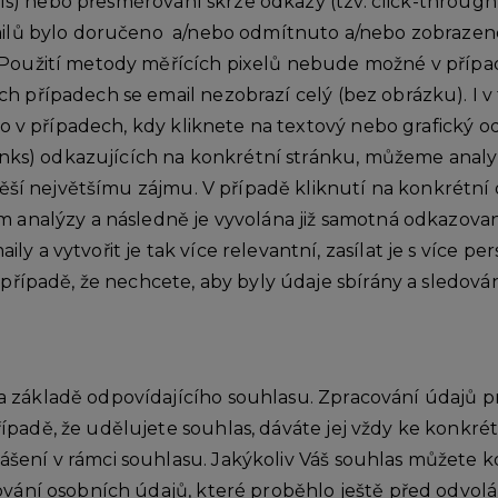
ixels) nebo přesměrování skrze odkazy (tzv. click-throu
mailů bylo doručeno a/nebo odmítnuto a/nebo zobrazen
 Použití metody měřících pixelů nebude možné v přípa
h případech se email nezobrazí celý (bez obrázku). I 
 to v případech, kdy kliknete na textový nebo grafický 
links) odkazujících na konkrétní stránku, můžeme analy
 těší největšímu zájmu. V případě kliknutí na konkrétní
 analýzy a následně je vyvolána již samotná odkazovan
y a vytvořit je tak více relevantní, zasílat je s více
 případě, že nechcete, aby byly údaje sbírány a sledová
 základě odpovídajícího souhlasu. Zpracování údajů p
padě, že udělujete souhlas, dáváte jej vždy ke konkré
ení v rámci souhlasu. Jakýkoliv Váš souhlas můžete kdy
ování osobních údajů, které proběhlo ještě před odvol