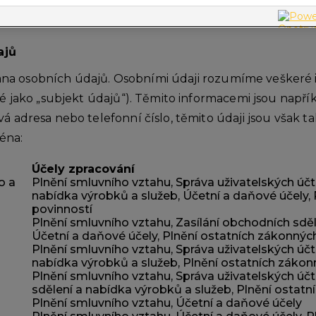
ajů
na osobních údajů. Osobními údaji rozumíme veškeré i
ké jako „subjekt údajů“). Těmito informacemi jsou např
á adresa nebo telefonní číslo, těmito údaji jsou však ta
ména:
Účely zpracování
o a
Plnění smluvního vztahu, Správa uživatelských účt
nabídka výrobků a služeb, Účetní a daňové účely,
povinností
Plnění smluvního vztahu, Zasílání obchodních sděl
Účetní a daňové účely, Plnění ostatních zákonnýc
Plnění smluvního vztahu, Správa uživatelských účt
nabídka výrobků a služeb, Plnění ostatních zákon
Plnění smluvního vztahu, Správa uživatelských úč
sdělení a nabídka výrobků a služeb, Plnění ostat
Plnění smluvního vztahu, Účetní a daňové účely