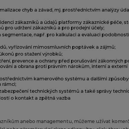
malizace chyb a závad, mj. prostřednictvím analýzy údaj
videnci zákazníků a údajů platformy zákaznické péče, s
pro udržení zákazníků a pro prodejní účely;
h segmentace, např. pro kalkulaci a evaluaci podobností,
padů, vyřizování mimosmluvních poptávek a zájmů;
konů pro stažení výrobků;
atření, prevence a ochrany před porušování zákonných 
vání a obrana proti právním nárokům, interní a externí 
rostřednictvím kamerového systému a dalšími způsoby
 rámci;
 zabezpečení technických systémů a také správy techni
ostí o kontakt a zpětná vazba
ákazníkům anebo managementu, můžeme užívat komerč