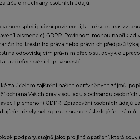
 za účelem ochrany osobních údajů.
ychom splnili právní povinnosti, které se na nás vztah
tavec 1 písmeno c) GDPR. Povinnosti mohou například v
ančního, trestního práva nebo právních předpisů týkají
slosti na odpovídajícím právním předpisu, obvykle zprac
tátu či informačních povinností.
ké za účelem zajištění našich oprávněných zájmů, pop
váží ochrana Vašich práv v souladu s ochranou osobních
stavec 1 písmeno f) GDPR. Zpracování osobních údajů 
dujícími účely nebo pro ochranu následujících zájmů:
bídek podpory, stejně jako pro jiná opatření, která souv