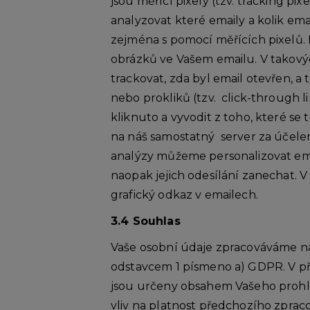
jsou měřící pixely (tzv. tracking p
analyzovat které emaily a kolik e
zejména s pomocí měřících pixelů.
obrázků ve Vašem emailu. V takovýc
trackovat, zda byl email otevřen, a
nebo prokliků (tzv. click-through 
kliknuto a vyvodit z toho, které se
na náš samostatný server za účelem
analýzy můžeme personalizovat email
naopak jejich odesílání zanechat. V
grafický odkaz v emailech.
3.4 Souhlas
Vaše osobní údaje zpracováváme na
odstavcem 1 písmeno a) GDPR. V pří
jsou určeny obsahem Vašeho prohláš
vliv na platnost předchozího zprac