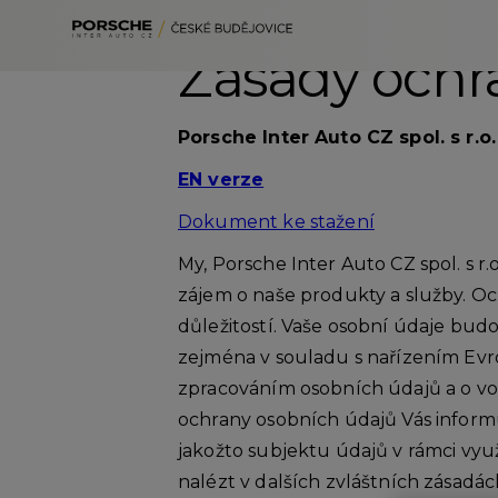
Zásady ochr
Porsche Inter Auto CZ spol. s r.o
Škoda
Volkswagen
EN verze
Akční vozy
Audi
Předváděcí vozy
Servis
Dokument ke stažení
Volkswagen užitkové
Skladové vozy
Originální příslušenství
My, Porsche Inter Auto CZ spol. s r.o
Ojeté vozy
MyCard
Financování
zájem o naše produkty a služby. Oc
Šeková knížka
Fleet
důležitostí. Vaše osobní údaje bud
zejména v souladu s nařízením Evro
zpracováním osobních údajů a o vo
ochrany osobních údajů Vás infor
jakožto subjektu údajů v rámci vyu
nalézt v dalších zvláštních zásadá