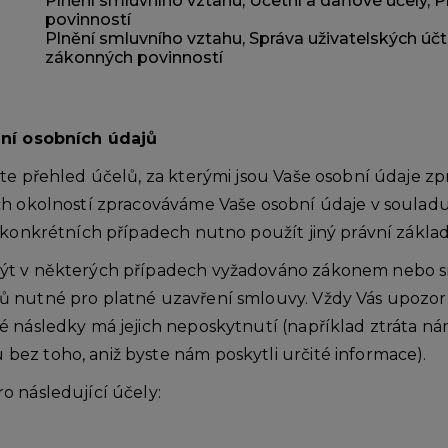
Plnění smluvního vztahu, Účetní a daňové účely, 
povinností
Plnění smluvního vztahu, Správa uživatelských účt
zákonných povinností
ání osobních údajů
te přehled účelů, za kterými jsou Vaše osobní údaje zp
h okolností zpracováváme Vaše osobní údaje v souladu s
 konkrétních případech nutno použít jiný právní základ
ýt v některých případech vyžadováno zákonem nebo s
 nutné pro platné uzavření smlouvy. Vždy Vás upozorn
é následky má jejich neposkytnutí (například ztráta n
ez toho, aniž byste nám poskytli určité informace).
o následující účely: