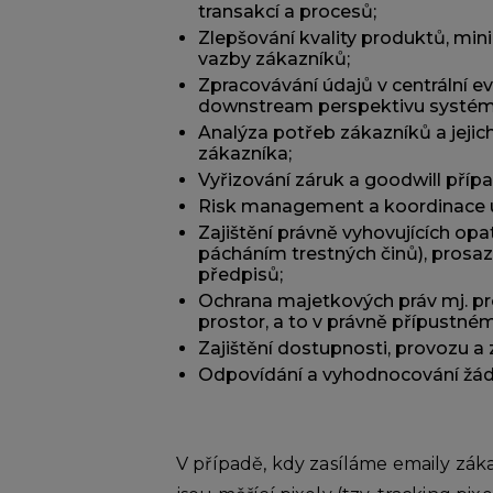
transakcí a procesů;
Zlepšování kvality produktů, mini
vazby zákazníků;
Zpracovávání údajů v centrální e
downstream perspektivu systémů 
Analýza potřeb zákazníků a jejic
zákazníka;
Vyřizování záruk a goodwill pří
Risk management a koordinace ú
Zajištění právně vyhovujících op
pácháním trestných činů), prosazo
předpisů;
Ochrana majetkových práv mj. p
prostor, a to v právně přípustném
Zajištění dostupnosti, provozu a
Odpovídání a vyhodnocování žád
V případě, kdy zasíláme emaily z