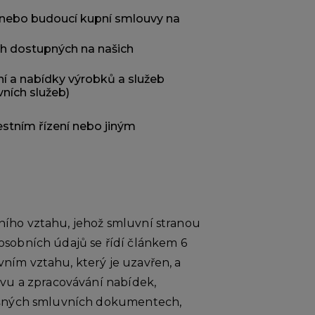
y nebo budoucí kupní smlouvy na
ích dostupných na našich
ní a nabídky výrobků a služeb
ních služeb)
estním řízení nebo jiným
ního vztahu, jehož smluvní stranou
osobních údajů se řídí článkem 6
ním vztahu, který je uzavřen, a
avu a zpracovávání nabídek,
lušných smluvních dokumentech,