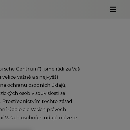
„Porsche Centrum“), jsme rádi za Váš
elice vážně a s nejvyšší
u na ochranu osobních údajů,
ckých osob v souvislosti se
. Prostřednictvím těchto zásad
í údaje a o Vašich právech
ání Vašich osobních údajů můžete